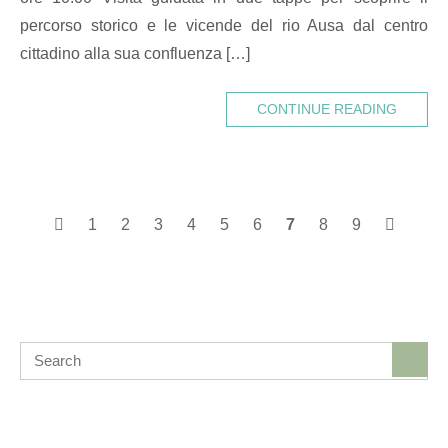
percorso storico e le vicende del rio Ausa dal centro
cittadino alla sua confluenza […]
CONTINUE READING
Posts
1
2
3
4
5
6
7
8
9
navigation