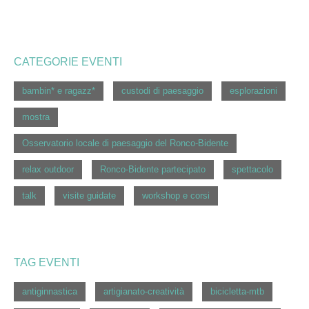
CATEGORIE EVENTI
bambin* e ragazz*
custodi di paesaggio
esplorazioni
mostra
Osservatorio locale di paesaggio del Ronco-Bidente
relax outdoor
Ronco-Bidente partecipato
spettacolo
talk
visite guidate
workshop e corsi
TAG EVENTI
antiginnastica
artigianato-creatività
bicicletta-mtb