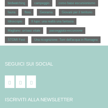
birdwatching
campeggio
corso base escursionismo
fauna
flora
Georama
Giovani per il territorio
Idroscopio
Il lupo: una realtà una fantasia
Magliano: un'oasi vitale
passeggiata-escursione
STOMI Fest
Una ricognizione. Torri dell'acqua in Romagna
SEGUICI SUI SOCIAL
ISCRIVITI ALLA NEWSLETTER