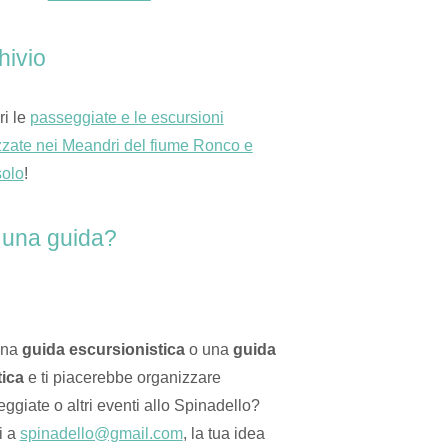
hivio
i le
passeggiate e le escursioni
zzate nei Meandri del fiume Ronco e
solo
!
 una guida?
una
guida escursionistica
o una
guida
tica
e ti piacerebbe organizzare
ggiate o altri eventi allo Spinadello?
i a
spinadello@gmail.com
, la tua idea