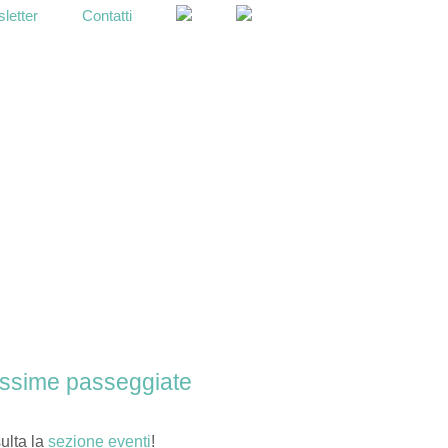
letter
Contatti
OPEN
SEARCH
BAR
ssime passeggiate
ulta la
sezione eventi
!