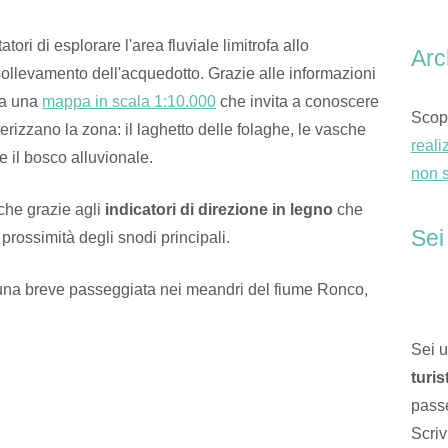
tori di esplorare l'area fluviale limitrofa allo
Arc
sollevamento dell'acquedotto. Grazie alle informazioni
ata una
mappa in scala 1:10.000
che invita a conoscere
Scopr
terizzano la zona: il laghetto delle folaghe, le vasche
reali
 e il bosco alluvionale.
non 
nche grazie agli
indicatori di direzione in legno
che
Sei
 prossimità degli snodi principali.
 una breve passeggiata nei meandri del fiume Ronco,
Sei 
turis
passe
Scriv