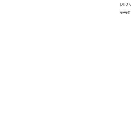
può e
event