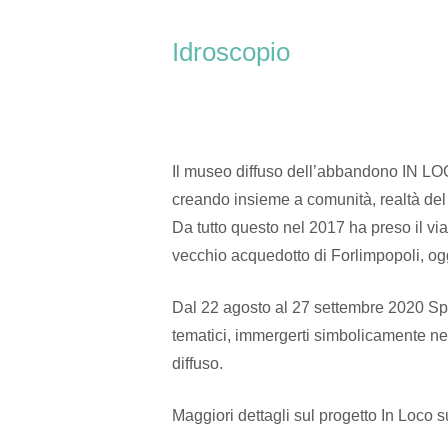
Skip
Home
to
Idroscopio
content
Il museo diffuso dell’abbandono IN LOC
creando insieme a comunità, realtà del t
Da tutto questo nel 2017 ha preso il vi
vecchio acquedotto di Forlimpopoli, ogg
Dal 22 agosto al 27 settembre 2020 Spa
tematici, immergerti simbolicamente ne
diffuso.
Maggiori dettagli sul progetto In Loco 