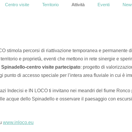
Centro visite
Territorio
Attività
Eventi
News
O stimola percorsi di riattivazione temporanea e permanente di 
erritorio e proprietà, eventi che mettono in rete sinergie e speri
a
Spinadello-centro visite partecipato
: progetto di valorizzazi
i punto di accesso speciale per l’intera area fluviale in cui è i
zi Indecisi e IN LOCO ti invitano nei meandri del fiume Ronco p
lle acque dello Spinadello e osservare il paesaggio con escur
su
www.inloco.eu