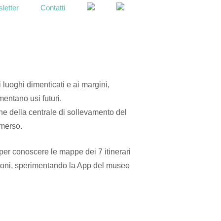
letter
Contatti
OPEN
SEARCH
BAR
luoghi dimenticati e ai margini,
mentano usi futuri.
one della centrale di sollevamento del
mmerso.
er conoscere le mappe dei 7 itinerari
sioni, sperimentando la App del museo