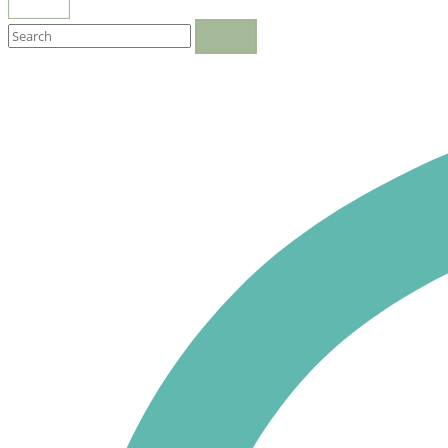
OPEN
SEARCH
BAR
Close
search
bar