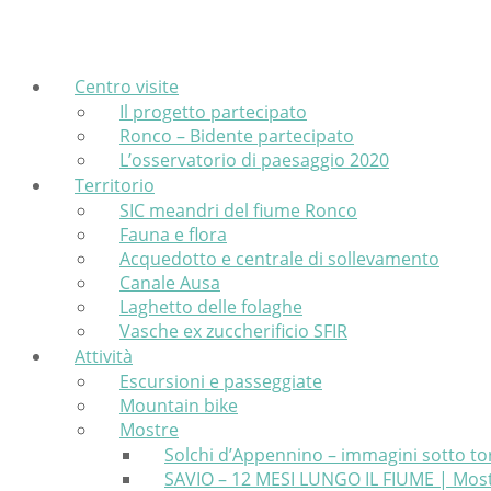
Skip
Home
to
content
Centro visite
Il progetto partecipato
Ronco – Bidente partecipato
L’osservatorio di paesaggio 2020
Territorio
SIC meandri del fiume Ronco
Fauna e flora
Acquedotto e centrale di sollevamento
Canale Ausa
Laghetto delle folaghe
Vasche ex zuccherificio SFIR
Attività
Escursioni e passeggiate
Mountain bike
Mostre
Solchi d’Appennino – immagini sotto to
SAVIO – 12 MESI LUNGO IL FIUME | Most