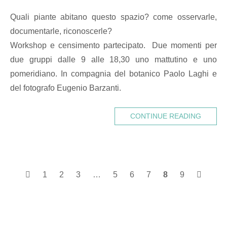
Quali piante abitano questo spazio? come osservarle,
documentarle, riconoscerle?
Workshop e censimento partecipato. Due momenti per
due gruppi dalle 9 alle 18,30 uno mattutino e uno
pomeridiano. In compagnia del botanico Paolo Laghi e
del fotografo Eugenio Barzanti.
CONTINUE READING
Posts
1
2
3
…
5
6
7
8
9
navigation