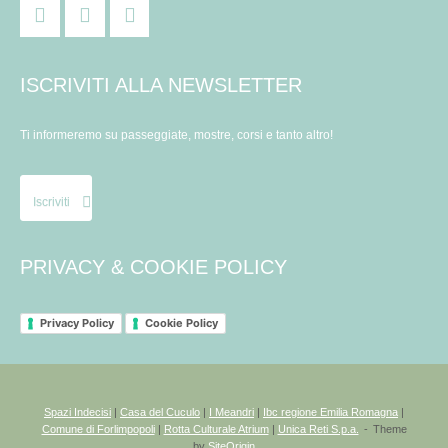
ISCRIVITI ALLA NEWSLETTER
Ti informeremo su passeggiate, mostre, corsi e tanto altro!
Iscriviti
PRIVACY & COOKIE POLICY
Privacy Policy
Cookie Policy
Spazi Indecisi
|
Casa del Cuculo
|
I Meandri
|
Ibc regione Emilia Romagna
|
Comune di Forlimpopoli
|
Rotta Culturale Atrium
|
Unica Reti S.p.a.
Theme
by
SiteOrigin