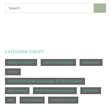
CATEGORIE EVENTI
bambin* e ragazz*
custodi di paesaggio
esplorazioni
mostra
Osservatorio locale di paesaggio del Ronco-Bidente
relax outdoor
Ronco-Bidente partecipato
spettacolo
talk
visite guidate
workshop e corsi