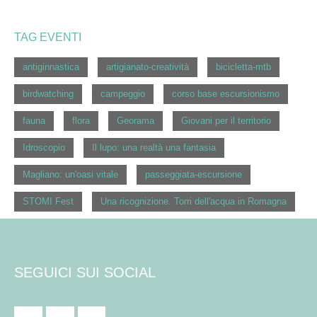
TAG EVENTI
antiginnastica
artigianato-creatività
bicicletta-mtb
birdwatching
campeggio
corso base escursionismo
fauna
flora
Georama
Giovani per il territorio
Idroscopio
Il lupo: una realtà una fantasia
Magliano: un'oasi vitale
passeggiata-escursione
STOMI Fest
Una ricognizione. Torri dell'acqua in Romagna
SEGUICI SUI SOCIAL