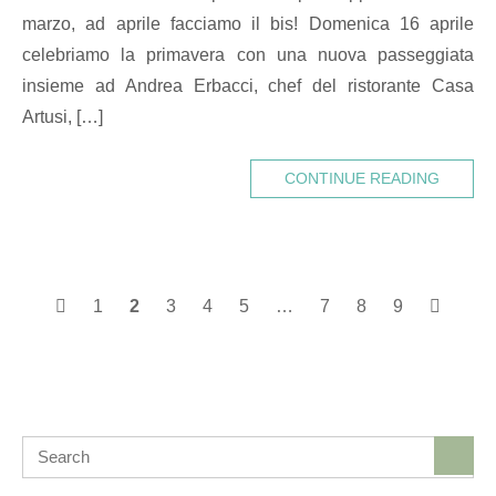
marzo, ad aprile facciamo il bis! Domenica 16 aprile
celebriamo la primavera con una nuova passeggiata
insieme ad Andrea Erbacci, chef del ristorante Casa
Artusi, […]
CONTINUE READING
Posts
1
2
3
4
5
…
7
8
9
navigation