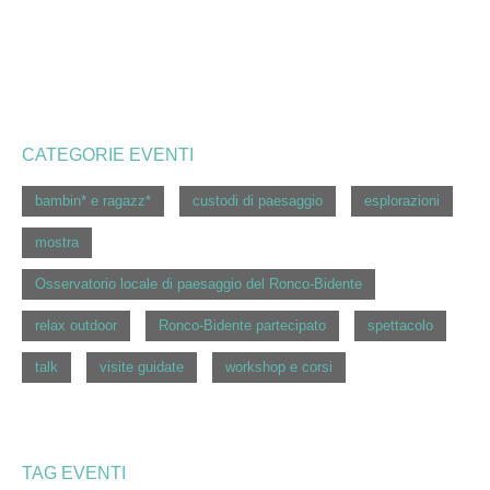
CATEGORIE EVENTI
bambin* e ragazz*
custodi di paesaggio
esplorazioni
mostra
Osservatorio locale di paesaggio del Ronco-Bidente
relax outdoor
Ronco-Bidente partecipato
spettacolo
talk
visite guidate
workshop e corsi
TAG EVENTI