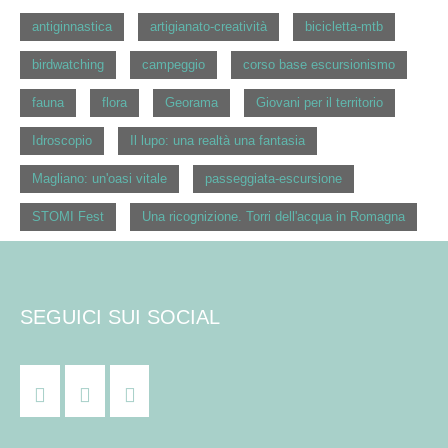
antiginnastica
artigianato-creatività
bicicletta-mtb
birdwatching
campeggio
corso base escursionismo
fauna
flora
Georama
Giovani per il territorio
Idroscopio
Il lupo: una realtà una fantasia
Magliano: un'oasi vitale
passeggiata-escursione
STOMI Fest
Una ricognizione. Torri dell'acqua in Romagna
SEGUICI SUI SOCIAL