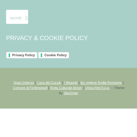
Iscriviti
PRIVACY & COOKIE POLICY
Privacy Policy
Cookie Policy
Spazi Indecisi
|
Casa del Cuculo
|
I Meandri
|
Ibc regione Emilia Romagna
|
Comune di Forlimpopoli
|
Rotta Culturale Atrium
|
Unica Reti S.p.a.
Theme
by
SiteOrigin