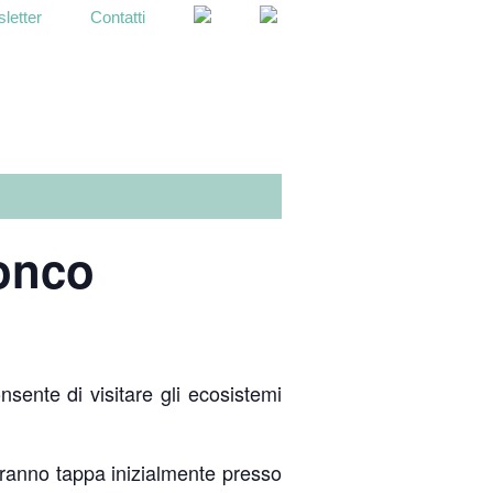
letter
Contatti
OPEN
SEARCH
BAR
Ronco
sente di visitare gli ecosistemi
aranno tappa inizialmente presso