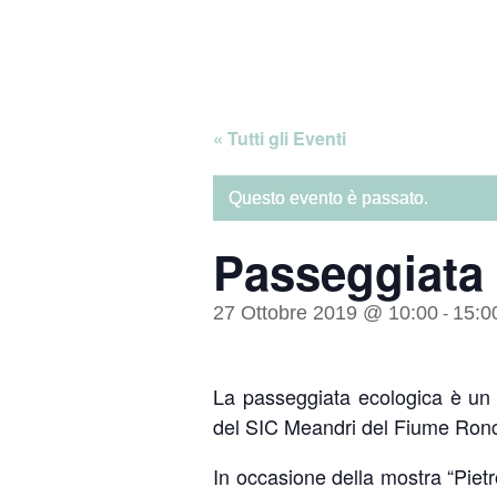
Skip
Home
to
content
« Tutti gli Eventi
Questo evento è passato.
Passeggiata
27 Ottobre 2019 @ 10:00
15:0
-
La passeggiata ecologica è un t
del SIC Meandri del Fiume Ronco
In occasione della mostra “Piet