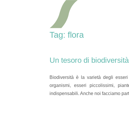
Skip
Home
to
content
Tag:
flora
Un tesoro di biodiversità
Biodiversità è la varietà degli esser
organismi, esseri piccolissimi, piante
indispensabili. Anche noi facciamo part