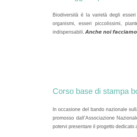
Biodiversità è la varietà degli esser
organismi, esseri piccolissimi, piante
indispensabili. 𝘼𝙣𝙘𝙝𝙚 𝙣𝙤𝙞 𝙛𝙖𝙘𝙘𝙞𝙖𝙢𝙤 
Corso base di stampa b
In occasione del bando nazionale sulla
promosso dall’Associazione Nazional
potervi presentare il progetto dedicato 