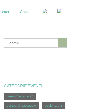
letter
Contatti
OPEN
SEARCH
BAR
CATEGORIE EVENTI
bambin* e ragazz*
custodi di paesaggio
esplorazioni