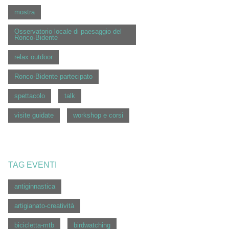
mostra
Osservatorio locale di paesaggio del
Ronco-Bidente
relax outdoor
Ronco-Bidente partecipato
spettacolo
talk
visite guidate
workshop e corsi
TAG EVENTI
antiginnastica
artigianato-creatività
bicicletta-mtb
birdwatching