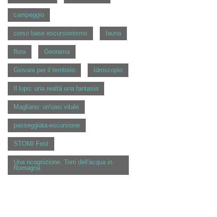
campeggio
corso base escursionismo
fauna
flora
Georama
Giovani per il territorio
Idroscopio
Il lupo: una realtà una fantasia
Magliano: un'oasi vitale
passeggiata-escursione
STOMI Fest
Una ricognizione. Torri dell'acqua in
Romagna