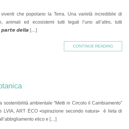
i viventi che popolano la Terra. Una varietà incredibile di
, animali ed ecosistemi tutti legati l’uno all’altro, tutti
𝙥𝙖𝙧𝙩𝙚 𝙙𝙚𝙡𝙡𝙖 […]
CONTINUE READING
otanica
 sostenibilità ambientale “Metti in Circolo il Cambiamento”
e LVIA, ART ÉCO •ispirazione secondo natura• è lieta di
all’abbigliamento etico e […]