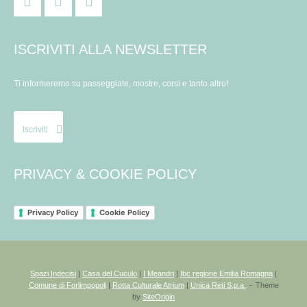
ISCRIVITI ALLA NEWSLETTER
Ti informeremo su passeggiate, mostre, corsi e tanto altro!
Iscriviti
PRIVACY & COOKIE POLICY
Privacy Policy
Cookie Policy
Spazi Indecisi
|
Casa del Cuculo
|
I Meandri
|
Ibc regione Emilia Romagna
|
Comune di Forlimpopoli
|
Rotta Culturale Atrium
|
Unica Reti S.p.a.
Theme
by
SiteOrigin