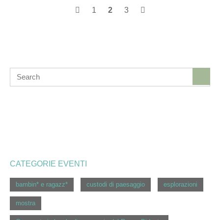
Posts
1
2
3
navigation
CATEGORIE EVENTI
bambin* e ragazz*
custodi di paesaggio
esplorazioni
mostra