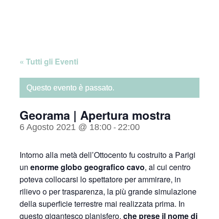
Skip
Home
to
content
« Tutti gli Eventi
Questo evento è passato.
Georama | Apertura mostra
6 Agosto 2021 @ 18:00
22:00
-
Intorno alla metà dell’Ottocento fu costruito a Parigi
un
enorme globo geografico cavo
, al cui centro
poteva collocarsi lo spettatore per ammirare, in
rilievo o per trasparenza, la più grande simulazione
della superficie terrestre mai realizzata prima. In
questo gigantesco planisfero,
che prese il nome di