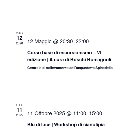
i
V
a
i
l
R
a
s
i
d
t
MAG
a
12
c
12 Maggio @ 20:30
23:00
t
-
e
2026
a
e
Corso base di escursionismo – VI
N
.
edizione | A cura di Boschi Romagnoli
r
a
Centrale di sollevamento dell'acquedotto Spinadello
v
c
i
a
g
e
OTT
a
11
11 Ottobre 2025 @ 11:00
15:00
v
-
2025
z
Blu di luce | Workshop di cianotipia
i
i