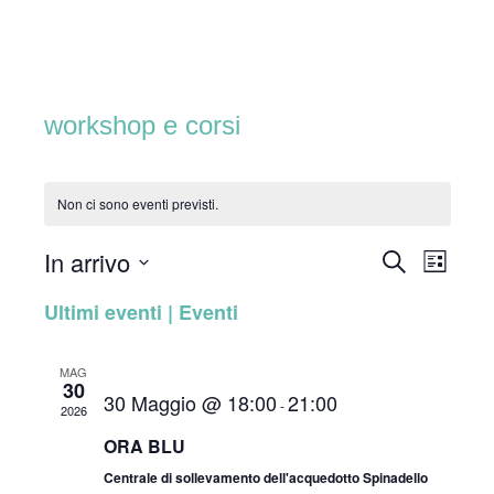
Skip
Home
to
content
workshop e corsi
Non ci sono eventi previsti.
In arrivo
C
E
E
L
E
I
S
R
v
Ultimi eventi | Eventi
v
S
C
e
T
A
e
l
A
e
MAG
e
n
30
30 Maggio @ 18:00
21:00
z
n
-
2026
t
i
ORA BLU
t
o
o
Centrale di sollevamento dell'acquedotto Spinadello
n