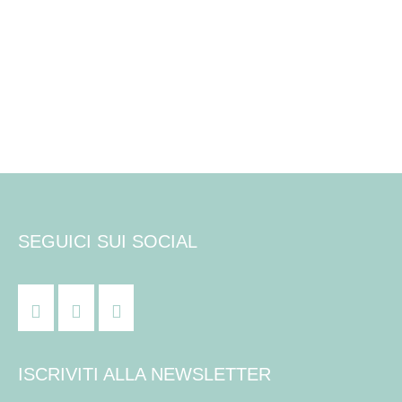
o
s
n
t
e
e
N
a
v
SEGUICI SUI SOCIAL
i
g
a
ISCRIVITI ALLA NEWSLETTER
z