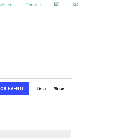
letter
Contatti
OPEN
SEARCH
BAR
E
CA EVENTI
Lista
Mese
v
e
n
t