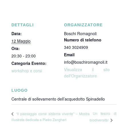
DETTAGLI
ORGANIZZATORE
Data:
Boschi Romagnoli
Numero di telefono
12 Maggio
340 3024909
Ora:
Email
20:30 - 23:00
info@boschiromagnoli.it
Categoria Evento:
Visualizza il sito
workshop e corsi
dell'Organizzatore
LUOGO
Centrale di sollevamento dell’acquedotto Spinadello
Un tesoro di
“Il paesaggio come sistema vivente” – Mostra
illustrata dedicata a Pietro Zangheri
biodiversità!