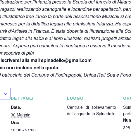
lustrazione per l’infanzia presso la Scuola del fumetto di Milan
ragazzi realizzando scenografie e locandine per spettacoli, perco
’illustratrice free-lance fa parte dell’associazione Musicali si cre
ll’interesse per la didattica legata alla primissima infanzia.
Ha espos
arrè d’Artistes in Francia. È stata docente di illustrazione alla S
tici legati alla fiaba e al libro illustrato, realizza progetti artis
er ore.
Appena può cammina in montagna e osserva il mondo da
r scoprire di più!
 iscriversi alla mail spinadello@gmail.com
nic non incluso nella quota.
 il patrocinio del Comune di Forlimpopoli, Unica Reti Spa e Fon
DETTAGLI
LUOGO
OR
Data:
Centrale di sollevamento
Spin
dell’acquedotto Spinadello
part
30 Maggio
Num
Ora:
328
18:00 - 21:00