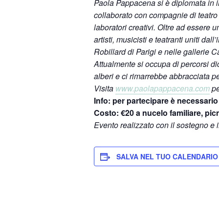
Paola Pappacena si è diplomata in il
collaborato con compagnie di teatro 
laboratori creativi.
Oltre ad essere un
artisti, musicisti e teatranti uniti da
Robillard di Parigi e nelle gallerie C
Attualmente si occupa di percorsi didat
alberi e ci rimarrebbe abbracciata p
Visita
www.paolapappacena.com
pe
Info: per partecipare è necessario
Costo: €20 a nucelo familiare, pic
Evento realizzato con il sostegno e
SALVA NEL TUO CALENDARIO