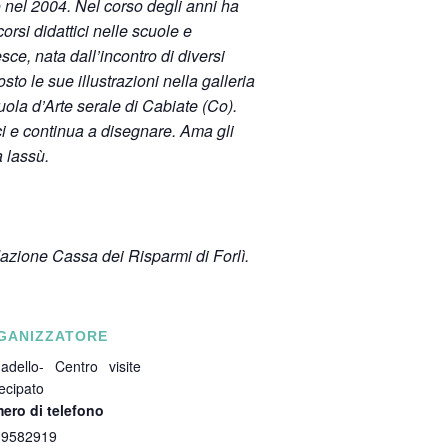
o nel 2004.
Nel corso degli anni ha
rsi didattici nelle scuole e
sce, nata dall’incontro di diversi
to le sue illustrazioni nella galleria
cuola d’Arte serale di Cabiate (Co).
tici e continua a disegnare.
Ama gli
 lassù.
dazione Cassa dei Risparmi di Forlì.
GANIZZATORE
adello- Centro visite
ecipato
ero di telefono
 9582919