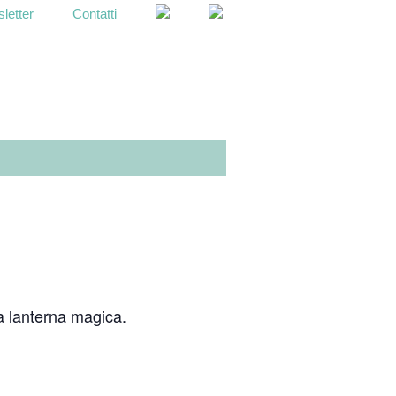
letter
Contatti
OPEN
SEARCH
BAR
na lanterna magica.