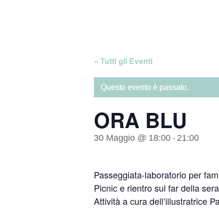
Skip
Home
to
content
« Tutti gli Eventi
Questo evento è passato.
ORA BLU
30 Maggio @ 18:00
21:00
-
Passeggiata-laboratorio per famig
Picnic e rientro sul far della ser
Attività a cura dell’illustratrice