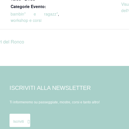
Vi
Categorie Evento:
dell
bambin* e ragazz*
,
workshop e corsi
ri del Ronco
ISCRIVITI ALLA NEWSLETTER
Ti informeremo su passeggiate, mostre, corsi e tanto altro!
Iscriviti