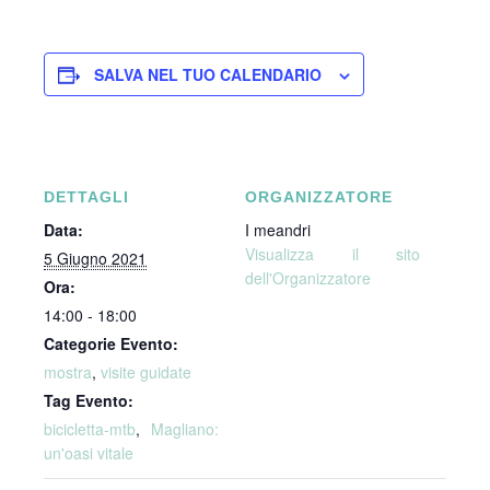
SALVA NEL TUO CALENDARIO
DETTAGLI
ORGANIZZATORE
Data:
I meandri
Visualizza il sito
5 Giugno 2021
dell'Organizzatore
Ora:
14:00 - 18:00
Categorie Evento:
mostra
,
visite guidate
Tag Evento:
bicicletta-mtb
,
Magliano:
un'oasi vitale