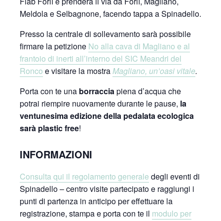
Fiab Forlì e prenderà il via da Forlì, Magliano,
Meldola e Selbagnone, facendo tappa a Spinadello.
Presso la centrale di sollevamento sarà possibile
firmare la petizione
No alla cava di Magliano e al
frantoio di inerti all’interno del SIC Meandri del
Ronco
e visitare la mostra
Magliano, un’oasi vitale
.
Porta con te una
borraccia
piena d’acqua che
potrai riempire nuovamente durante le pause,
la
ventunesima edizione della pedalata ecologica
sarà plastic free
!
INFORMAZIONI
Consulta qui il regolamento generale
degli eventi di
Spinadello – centro visite partecipato e raggiungi i
punti di partenza in anticipo per effettuare la
registrazione, stampa e porta con te il
modulo per