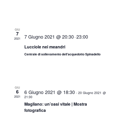
i
V
a
i
l
R
a
s
i
d
t
GIU
a
7
c
7 Giugno 2021 @ 20:30
23:00
t
-
e
2021
a
e
Lucciole nei meandri
N
.
Centrale di sollevamento dell'acquedotto Spinadello
r
a
v
c
i
a
g
GIU
e
6
6 Giugno 2021 @ 18:30
-
20 Giugno 2021 @
a
2021
21:30
v
Magliano: un’oasi vitale | Mostra
z
fotografica
i
i