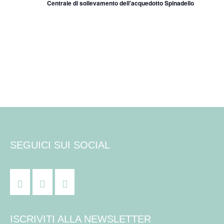
Centrale di sollevamento dell'acquedotto Spinadello
o
s
n
t
e
e
N
a
v
i
SEGUICI SUI SOCIAL
g
a
z
ISCRIVITI ALLA NEWSLETTER