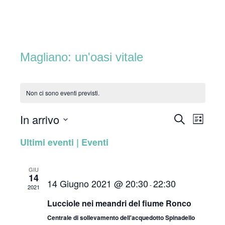
Skip
Home
to
content
Magliano: un'oasi vitale
Non ci sono eventi previsti.
In arrivo
C
E
E
L
E
I
S
R
v
Ultimi eventi | Eventi
v
S
C
e
T
A
e
l
A
e
GIU
e
n
14
14 Giugno 2021 @ 20:30
22:30
z
n
-
2021
t
i
Lucciole nei meandri del fiume Ronco
t
o
o
Centrale di sollevamento dell'acquedotto Spinadello
n