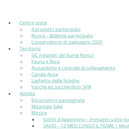
Skip
Home
to
content
Centro visite
Il progetto partecipato
Ronco – Bidente partecipato
L’osservatorio di paesaggio 2020
Territorio
SIC meandri del fiume Ronco
Fauna e flora
Acquedotto e centrale di sollevamento
Canale Ausa
Laghetto delle folaghe
Vasche ex zuccherificio SFIR
Attività
Escursioni e passeggiate
Mountain bike
Mostre
Solchi d’Appennino – immagini sotto to
SAVIO – 12 MESI LUNGO IL FIUME | Most