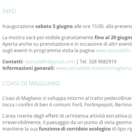
INFO
Inaugurazione
sabato 5 giugno
alle ore 15:00, alla presenz
La mostra sarà poi visibile gratuitamente
fino al 20 giugn
Aperta anche su prenotazione e in occasione di altri even
sugli eventi in programma visita la pagina
www.spinadello.
Contatti:
spinadello@gmail.com
| Tel. 328 9582919
Informazioni generali:
www.spinadello.it/event/magliano-
L’OASI DI MAGLIANO
L’oasi di Magliano si sviluppa intorno al tratto pedecollin
tocca i confini di ben 4 comuni: Forlì, Forlimpopoli, Bertin
L’area risente degli effetti di un’intensa attività estratt
irreversibilmente, il paesaggio da un punto di vista geomo
mantiene la sua
funzione di corridoio ecologico
di tipo ri