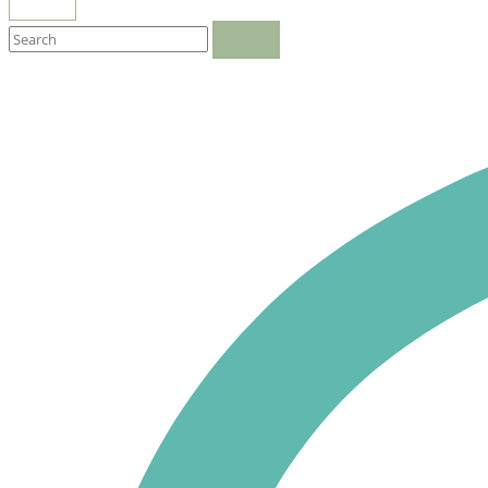
OPEN
SEARCH
BAR
Close
search
bar