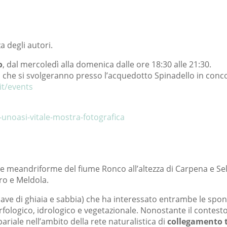
a degli autori.
o
, dal mercoledì alla domenica dalle ore 18:30 alle 21:30.
ti che si svolgeranno presso l’acquedotto Spinadello in con
it/events
unoasi-vitale-mostra-fotografica
are meandriforme del fiume Ronco all’altezza di Carpena e Se
oro e Meldola.
iva (cave di ghiaia e sabbia) che ha interessato entrambe le 
rfologico, idrologico e vegetazionale. Nonostante il contes
pariale nell’ambito della rete naturalistica di
collegamento 