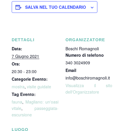
SALVA NEL TUO CALENDARIO
DETTAGLI
ORGANIZZATORE
Data:
Boschi Romagnoli
Numero di telefono
7 Giugno 2021
340 3024909
Ora:
Email
20:30 - 23:00
info@boschiromagnoli.it
Categorie Evento:
Visualizza il sito
mostra
,
visite guidate
dell'Organizzatore
Tag Evento:
fauna
,
Magliano: un'oasi
vitale
,
passeggiata-
escursione
LUOGO