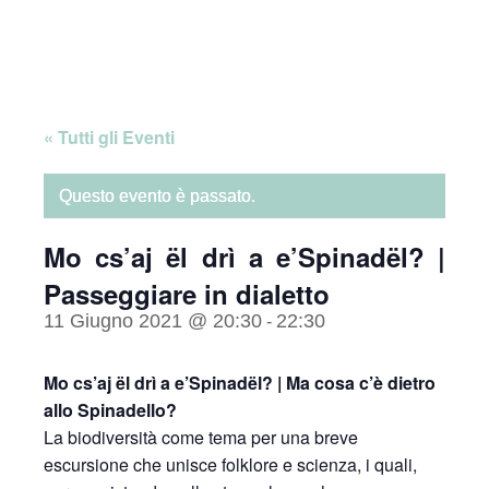
Skip
Home
to
content
« Tutti gli Eventi
Questo evento è passato.
Mo cs’aj ël drì a e’Spinadël? |
Passeggiare in dialetto
11 Giugno 2021 @ 20:30
22:30
-
Mo cs’aj ël drì a e’Spinadël? | Ma cosa c’è dietro
allo Spinadello?
La biodiversità come tema per una breve
escursione che unisce folklore e scienza, i quali,