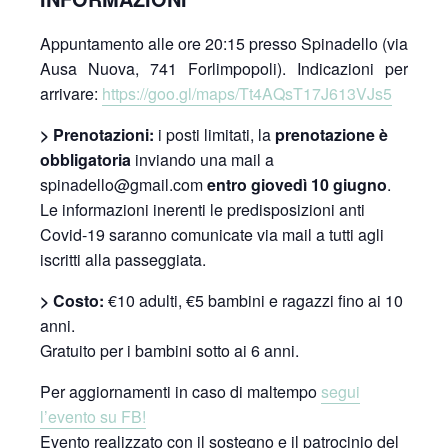
Appuntamento alle ore 20:15 presso Spinadello (via
Ausa Nuova, 741 Forlimpopoli). Indicazioni per
arrivare:
https://goo.gl/maps/Tt4AQsT17J613VJs5
> Prenotazioni:
i posti limitati, la
prenotazione è
obbligatoria
inviando una mail a
spinadello@gmail.com
entro giovedì 10 giugno
.
Le informazioni inerenti le predisposizioni anti
Covid-19 saranno comunicate via mail a tutti agli
iscritti alla passeggiata.
> Costo:
€10 adulti, €5 bambini e ragazzi fino ai 10
anni.
Gratuito per i bambini sotto ai 6 anni.
Per aggiornamenti in caso di maltempo
segui
l’evento su FB!
Evento realizzato con il sostegno e il patrocinio del