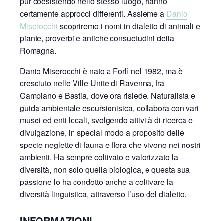
pur coesistendo nello stesso luogo, hanno
certamente approcci differenti. Assieme a
Danio
Miserocchi
scopriremo i nomi in dialetto di animali e
piante, proverbi e antiche consuetudini della
Romagna.
Danio Miserocchi è nato a Forlì nel 1982, ma è
cresciuto nelle Ville Unite di Ravenna, fra
Campiano e Bastia, dove ora risiede. Naturalista e
guida ambientale escursionisica, collabora con vari
musei ed enti locali, svolgendo attività di ricerca e
divulgazione, in special modo a proposito delle
specie neglette di fauna e flora che vivono nei nostri
ambienti. Ha sempre coltivato e valorizzato la
diversità, non solo quella biologica, e questa sua
passione lo ha condotto anche a coltivare la
diversità linguistica, attraverso l’uso del dialetto.
INFORMAZIONI