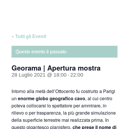
Skip
Home
to
content
« Tutti gli Eventi
Questo evento è passato.
Georama | Apertura mostra
28 Luglio 2021 @ 18:00
22:00
-
Intorno alla metà dell’Ottocento fu costruito a Parigi
un
enorme globo geografico cavo
, al cui centro
poteva collocarsi lo spettatore per ammirare, in
rilievo o per trasparenza, la più grande simulazione
della superficie terrestre mai realizzata prima. In
questo gigantesco planisfero,
che prese il nome di