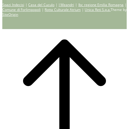
Spazi Indecisi
|
Casa del Cuculo
|
I Meandri
|
Ibc regione Emilia Romagna
|
Comune di Forlimpopoli
|
Rotta Culturale Atrium
|
Unica Reti S.p.a.
Theme by
SiteOrigin
Scroll
to
top