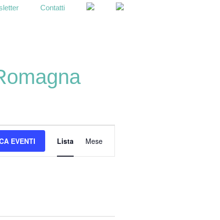
letter
Contatti
OPEN
SEARCH
BAR
n Romagna
E
CA EVENTI
Lista
Mese
v
e
n
t