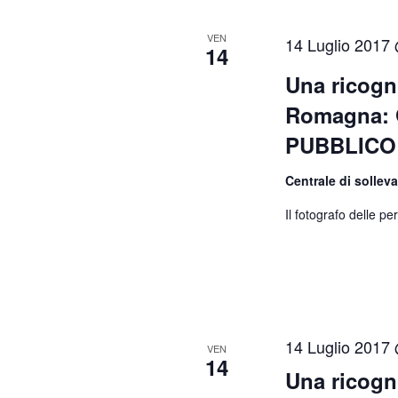
c
i
a
VEN
14 Luglio 2017
14
E
s
v
Una ricogni
t
e
Romagna: 
n
e
PUBBLICO
t
i
N
Centrale di sollev
p
a
e
Il fotografo delle pe
r
v
P
a
i
r
o
g
l
14 Luglio 2017
VEN
14
a
a
Una ricogni
C