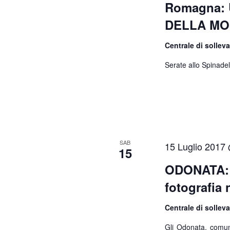
z
Romagna: 
h
i
DELLA M
i
a
v
o
Centrale di sollev
e
Serate allo Spinadell
n
.
e
SAB
15 Luglio 2017
15
ODONATA: 
fotografia 
Centrale di sollev
Gli Odonata, comune