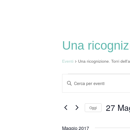
Skip
Home
to
content
Una ricogniz
Eventi
Una ricognizione. Torri del
Eventi
E
I
n
v
s
e
e
27 Ma
Oggi
r
n
S
i
e
s
Maggio 2017