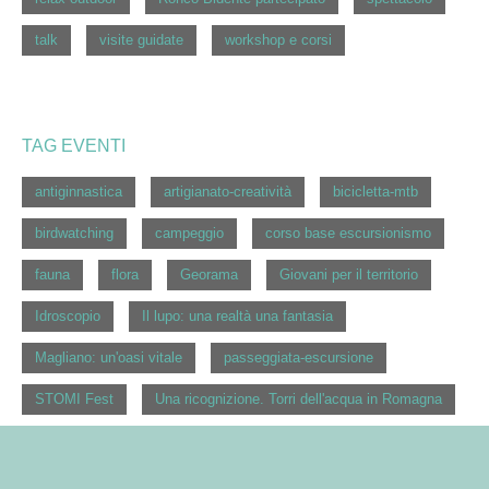
talk
visite guidate
workshop e corsi
TAG EVENTI
antiginnastica
artigianato-creatività
bicicletta-mtb
birdwatching
campeggio
corso base escursionismo
fauna
flora
Georama
Giovani per il territorio
Idroscopio
Il lupo: una realtà una fantasia
Magliano: un'oasi vitale
passeggiata-escursione
STOMI Fest
Una ricognizione. Torri dell'acqua in Romagna