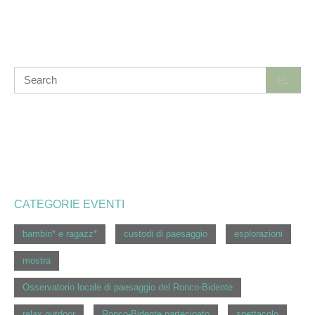
navigation
CATEGORIE EVENTI
bambin* e ragazz*
custodi di paesaggio
esplorazioni
mostra
Osservatorio locale di paesaggio del Ronco-Bidente
relax outdoor
Ronco-Bidente partecipato
spettacolo