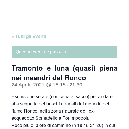
Skip
Home
to
content
« Tutti gli Eventi
Questo evento è passato.
Tramonto e luna (quasi) piena
nei meandri del Ronco
24 Aprile 2021 @ 18:15
21:30
-
Escursione serale (con cena al sacco) per andare
alla scoperta dei boschi ripariali dei meandri del
fiume Ronco, nella zona naturale dell’ex-
acquedotto Spinadello a Forlimpopoli.
Poco più di 3 ore di cammino (h 18.15-21.30) in cui