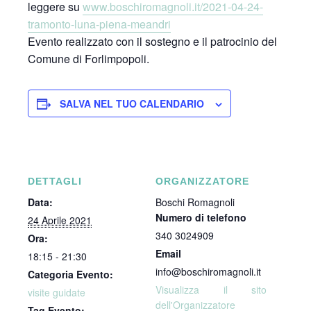
leggere su
www.boschiromagnoli.it/2021-04-24-
tramonto-luna-piena-meandri
Evento realizzato con il sostegno e il patrocinio del
Comune di Forlimpopoli.
SALVA NEL TUO CALENDARIO
DETTAGLI
ORGANIZZATORE
Data:
Boschi Romagnoli
Numero di telefono
24 Aprile 2021
340 3024909
Ora:
Email
18:15 - 21:30
info@boschiromagnoli.it
Categoria Evento:
Visualizza il sito
visite guidate
dell'Organizzatore
Tag Evento: