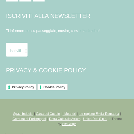
ISCRIVITI ALLA NEWSLETTER
Ti informeremo su passeggiate, mostre, corsi e tanto altro!
Iscriviti
PRIVACY & COOKIE POLICY
Privacy Policy
Cookie Policy
Spazi Indecisi
|
Casa del Cuculo
|
I Meandri
|
Ibc regione Emilia Romagna
|
Comune di Forlimpopoli
|
Rotta Culturale Atrium
|
Unica Reti S.p.a.
Theme
by
SiteOrigin