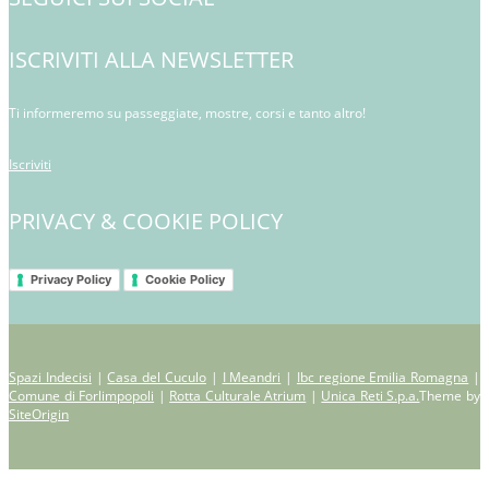
ISCRIVITI ALLA NEWSLETTER
Ti informeremo su passeggiate, mostre, corsi e tanto altro!
Iscriviti
PRIVACY & COOKIE POLICY
Privacy Policy
Cookie Policy
Spazi Indecisi
|
Casa del Cuculo
|
I Meandri
|
Ibc regione Emilia Romagna
|
Comune di Forlimpopoli
|
Rotta Culturale Atrium
|
Unica Reti S.p.a.
Theme by
SiteOrigin
Scroll