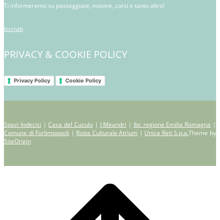
Ti informeremo su passeggiate, mostre, corsi e tanto altro!
Iscriviti
PRIVACY & COOKIE POLICY
Privacy Policy
Cookie Policy
Spazi Indecisi
|
Casa del Cuculo
|
I Meandri
|
Ibc regione Emilia Romagna
|
Comune di Forlimpopoli
|
Rotta Culturale Atrium
|
Unica Reti S.p.a.
Theme by
SiteOrigin
Scroll
to
top