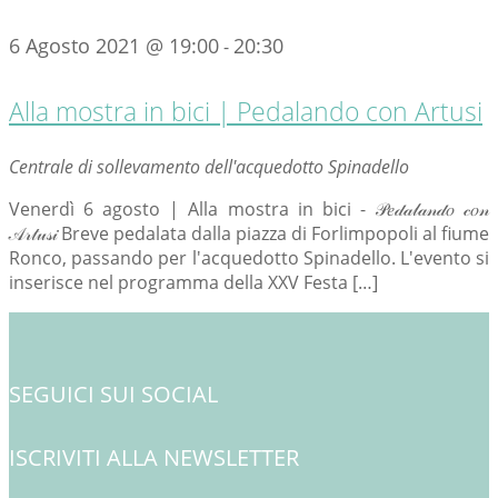
6 Agosto 2021 @ 19:00
20:30
-
Alla mostra in bici | Pedalando con Artusi
Centrale di sollevamento dell'acquedotto Spinadello
Venerdì 6 agosto | Alla mostra in bici - 𝒫𝑒𝒹𝒶𝓁𝒶𝓃𝒹𝑜 𝒸𝑜𝓃
𝒜𝓇𝓉𝓊𝓈𝒾 Breve pedalata dalla piazza di Forlimpopoli al fiume
Ronco, passando per l'acquedotto Spinadello. L'evento si
inserisce nel programma della XXV Festa […]
SEGUICI SUI SOCIAL
ISCRIVITI ALLA NEWSLETTER