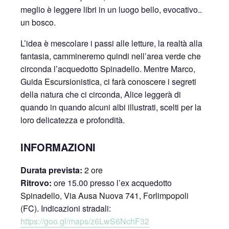
meglio è leggere libri in un luogo bello, evocativo..
un bosco.
L’idea è mescolare i passi alle letture, la realtà alla
fantasia, cammineremo quindi nell’area verde che
circonda l’acquedotto Spinadello. Mentre Marco,
Guida Escursionistica, ci farà conoscere i segreti
della natura che ci circonda, Alice leggerà di
quando in quando alcuni albi illustrati, scelti per la
loro delicatezza e profondità.
INFORMAZIONI
Durata prevista:
2 ore
Ritrovo:
ore 15.00 presso l’ex acquedotto
Spinadello, Via Ausa Nuova 741, Forlimpopoli
(FC). Indicazioni stradali:
https://goo.gl/maps/z6LwS6NchF32