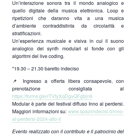
Un’interazione sonora tra il mondo analogico e
quello digitale della musica elettronica. Loop e
ripetizioni che daranno vita a una musica
d’ambiente contraddistinta da circolarità e
stratificazioni.
Un’esperienza musicale e visiva in cui il suono
analogico dei synth modulari si fonde con gli
algoritmi del live coding.
*19.30 – 21.30 baretto indeciso
📌 Ingresso a offerta libera consapevole, con
prenotazione consigliata al
https://forms.gle/rTVfyXqDgvQFgbjn9
Modular è parte del festival diffuso Inno al perdersi.
Maggiori informazioni su:
www.spaziindecisi.it/inno-
al-perdersi-2024-atto-ii
Evento realizzato con il contributo e il patrocinio del