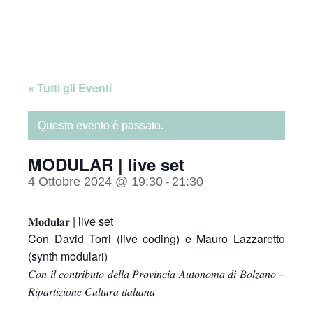
Skip
Home
to
content
« Tutti gli Eventi
Questo evento è passato.
MODULAR | live set
4 Ottobre 2024 @ 19:30
21:30
-
𝐌𝐨𝐝𝐮𝐥𝐚𝐫 | live set
Con David Torri (live coding) e Mauro Lazzaretto
(synth modulari)
𝐶𝑜𝑛 𝑖𝑙 𝑐𝑜𝑛𝑡𝑟𝑖𝑏𝑢𝑡𝑜 𝑑𝑒𝑙𝑙𝑎 𝑃𝑟𝑜𝑣𝑖𝑛𝑐𝑖𝑎 𝐴𝑢𝑡𝑜𝑛𝑜𝑚𝑎 𝑑𝑖 𝐵𝑜𝑙𝑧𝑎𝑛𝑜 –
𝑅𝑖𝑝𝑎𝑟𝑡𝑖𝑧𝑖𝑜𝑛𝑒 𝐶𝑢𝑙𝑡𝑢𝑟𝑎 𝑖𝑡𝑎𝑙𝑖𝑎𝑛𝑎