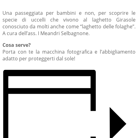
Una passeggiata per bambini e non, per scoprire le
specie di uccelli che vivono al laghetto Girasole
conosciuto da molti anche come “laghetto delle folaghe”.
A cura dell’ass. I Meandri Selbagnone.
Cosa serve?
Porta con te la macchina fotografica e l’abbigliamento
adatto per proteggerti dal sole!