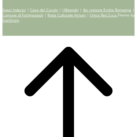
Spazi Indecisi
|
Casa del Cuculo
|
I Meandri
|
Ibc regione Emilia Romagna
|
Comune di Forlimpopoli
|
Rotta Culturale Atrium
|
Unica Reti S.p.a.
Theme by
SiteOrigin
Scroll
to
top