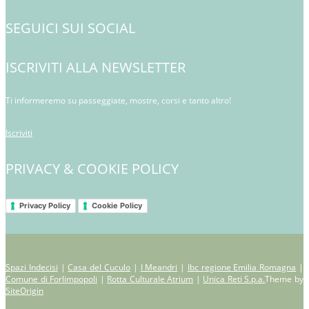
SEGUICI SUI SOCIAL
ISCRIVITI ALLA NEWSLETTER
Ti informeremo su passeggiate, mostre, corsi e tanto altro!
Iscriviti
PRIVACY & COOKIE POLICY
Privacy Policy
Cookie Policy
Spazi Indecisi
|
Casa del Cuculo
|
I Meandri
|
Ibc regione Emilia Romagna
|
Comune di Forlimpopoli
|
Rotta Culturale Atrium
|
Unica Reti S.p.a.
Theme by
SiteOrigin