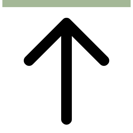
Scroll
to
top