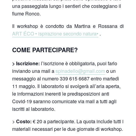
una passeggiata lungo i sentieri che costeggiano il
fiume Ronco.
Il workshop è condotto da Martina e Rossana di
ART ÉCO • ispirazione secondo natura•
.
COME PARTECIPARE?
> Iscrizione:
l’iscrizione è obbligatoria, puoi farlo
inviando una mail a
spinadello@gmail.com
o un
messaggio al numero 339 615 6687 entro martedì
11 maggio. Il laboratorio si svolgerà all’aria aperta,
le informazioni inerenti le predisposizioni anti
Covid-19 saranno comunicate via mail a tutti agli
iscritti al laboratorio.
>
Costo:
€ 20 a partecipante. La quota include tutti i
materiali necessari per le due giornate di workshop.