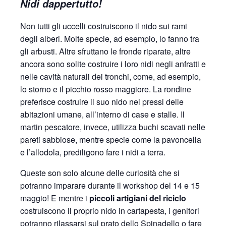
Nidi dappertutto!
Non tutti gli uccelli costruiscono il nido sui rami
degli alberi. Molte specie, ad esempio, lo fanno tra
gli arbusti. Altre sfruttano le fronde riparate, altre
ancora sono solite costruire i loro nidi negli anfratti e
nelle cavità naturali dei tronchi, come, ad esempio,
lo storno e il picchio rosso maggiore. La rondine
preferisce costruire il suo nido nei pressi delle
abitazioni umane, all’interno di case e stalle. Il
martin pescatore, invece, utilizza buchi scavati nelle
pareti sabbiose, mentre specie come la pavoncella
e l’allodola, prediligono fare i nidi a terra.
Queste son solo alcune delle curiosità che si
potranno imparare durante il workshop del 14 e 15
maggio! E mentre i
piccoli artigiani del riciclo
costruiscono il proprio nido in cartapesta, i genitori
potranno rilassarsi sul prato dello Spinadello o fare