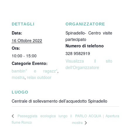
DETTAGLI
ORGANIZZATORE
Data:
Spinadello- Centro visite
partecipato
16 Ottobre 2022
Numero di telefono
Ora:
328 9582919
10:00 - 15:00
Visualizza il sito
Categorie Evento:
dell'Organizzatore
bambin* e ragazz*
,
mostra
,
relax outdoor
LUOGO
Centrale di sollevamento dell’acquedotto Spinadello
PARLO ACQUA | Apertura
Passeggiata ecologica lungo il
fiume Ronco
mostra