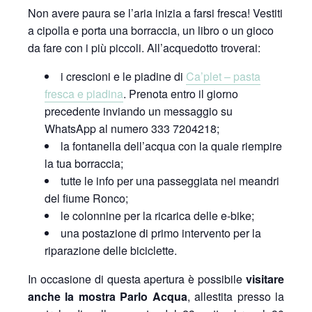
Non avere paura se l’aria inizia a farsi fresca! Vestiti
a cipolla e porta una borraccia, un libro o un gioco
da fare con i più piccoli. All’acquedotto troverai:
i crescioni e le piadine di
Ca’plet – pasta
fresca e piadina
. Prenota entro il giorno
precedente inviando un messaggio su
WhatsApp al numero 333 7204218;
la fontanella dell’acqua con la quale riempire
la tua borraccia;
tutte le info per una passeggiata nei meandri
del fiume Ronco;
le colonnine per la ricarica delle e-bike;
una postazione di primo intervento per la
riparazione delle biciclette.
In occasione di questa apertura è possibile
visitare
anche la mostra Parlo Acqua
, allestita presso la