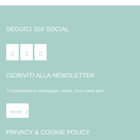
i
i
e
o
s
n
n
SEGUICI SUI SOCIAL
t
t
e
e
i
N
a
ISCRIVITI ALLA NEWSLETTER
v
Ti informeremo su passeggiate, mostre, corsi e tanto altro!
i
g
Iscriviti
a
PRIVACY & COOKIE POLICY