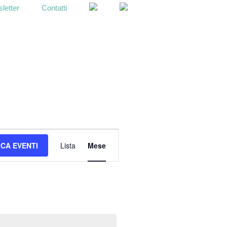
letter
Contatti
OPEN
SEARCH
BAR
E
CA EVENTI
Lista
Mese
v
e
n
t