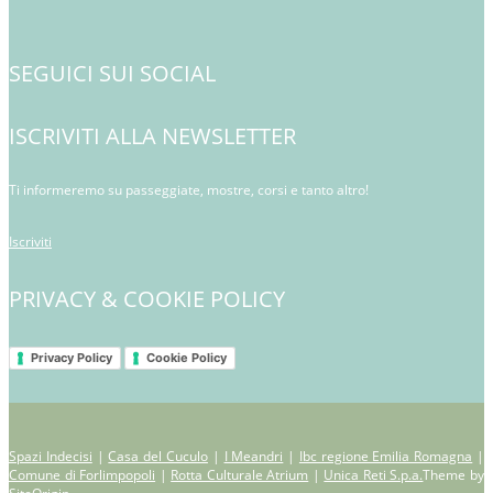
SEGUICI SUI SOCIAL
ISCRIVITI ALLA NEWSLETTER
Ti informeremo su passeggiate, mostre, corsi e tanto altro!
Iscriviti
PRIVACY & COOKIE POLICY
Privacy Policy
Cookie Policy
Spazi Indecisi
|
Casa del Cuculo
|
I Meandri
|
Ibc regione Emilia Romagna
|
Comune di Forlimpopoli
|
Rotta Culturale Atrium
|
Unica Reti S.p.a.
Theme by