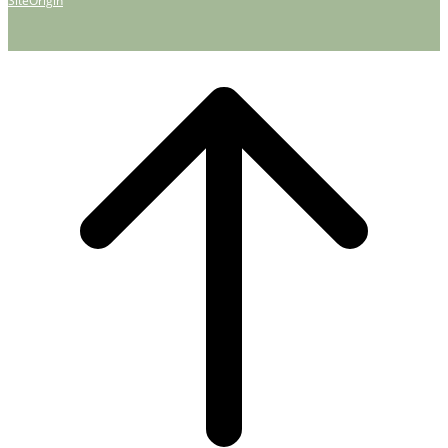
SiteOrigin
Scroll
to
top