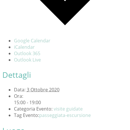
Google Calendar
iCalendar
Outlook 365
Outlook Live
Dettagli
Data:
3 Ottobre 2020
Ora:
15:00 - 19:00
Categoria Evento:
visite guidate
Tag Evento:
passeggiata-escursione