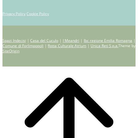
Privacy Policy
Cookie Policy
Spazi Indecisi
|
Casa del Cuculo
|
I Meandri
|
Ibc regione Emilia Romagna
|
Comune di Forlimpopoli
|
Rotta Culturale Atrium
|
Unica Reti S.p.a.
Theme by
SiteOrigin
Scroll
to
top