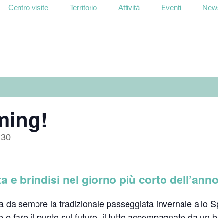
Centro visite
Territorio
Attività
Eventi
News
ming!
:30
a e brindisi nel giorno più corto dell’ann
na da sempre la tradizionale passeggiata invernale allo
 e fare il punto sul futuro, il tutto accompagnato da un br