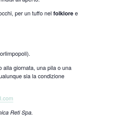
cchi, per un tuffo nel
e
folklore
rlimpopoli).
 alla giornata, una pila o una
qualunque sia la condizione
l.com
nica Reti Spa.