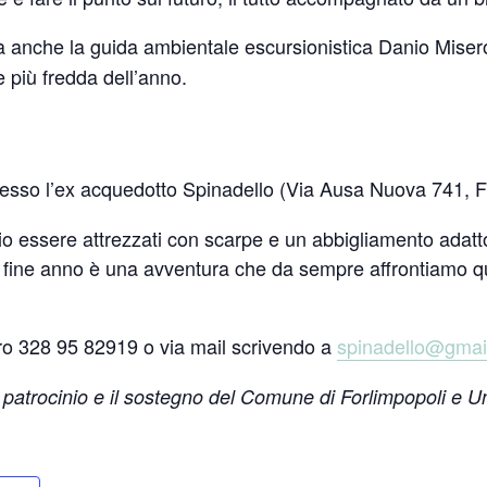
à anche la guida ambientale escursionistica Danio Misero
 più fredda dell’anno.
esso l’ex acquedotto Spinadello (Via Ausa Nuova 741, Fo
o essere attrezzati con scarpe e un abbigliamento adatto
 di fine anno è una avventura che da sempre affrontiamo 
o 328 95 82919 o via mail scrivendo a
spinadello@gmai
il patrocinio e il sostegno del Comune di Forlimpopoli e U