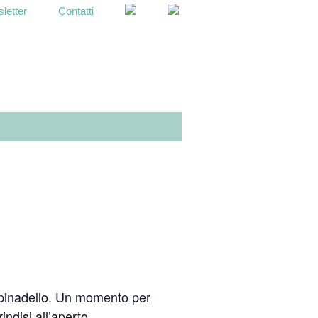
letter
Contatti
OPEN
SEARCH
BAR
o
 Spinadello. Un momento per
indisi all’aperto.