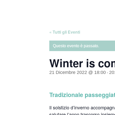
Skip
Home
to
content
« Tutti gli Eventi
Questo evento è passato.
Winter is co
21 Dicembre 2022 @ 18:00
20
-
Tradizionale passeggiat
Il solstizio d’inverno accompag
salutare l’anno trascorso insieme