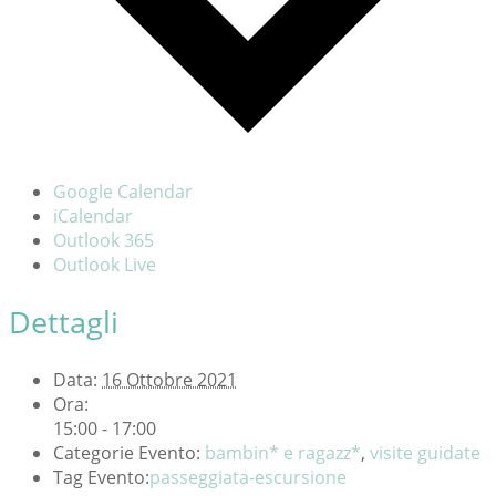
Google Calendar
iCalendar
Outlook 365
Outlook Live
Dettagli
Data:
16 Ottobre 2021
Ora:
15:00 - 17:00
Categorie Evento:
bambin* e ragazz*
,
visite guidate
Tag Evento:
passeggiata-escursione