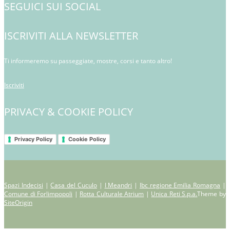
SEGUICI SUI SOCIAL
ISCRIVITI ALLA NEWSLETTER
Ti informeremo su passeggiate, mostre, corsi e tanto altro!
Iscriviti
PRIVACY & COOKIE POLICY
Privacy Policy
Cookie Policy
Spazi Indecisi
|
Casa del Cuculo
|
I Meandri
|
Ibc regione Emilia Romagna
|
Comune di Forlimpopoli
|
Rotta Culturale Atrium
|
Unica Reti S.p.a.
Theme by
SiteOrigin