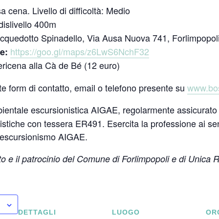
 cena. Livello di difficoltà: Medio
islivello 400m
acquedotto Spinadello, Via Ausa Nuova 741, Forlimpopol
https://goo.gl/maps/z6LwS6NchF32
e:
ericena alla Cà de Bé (12 euro)
te form di contatto, email o telefono presente su
www.bos
entale escursionistica AIGAE, regolarmente assicurato e i
istiche con tessera ER491. Esercita la professione ai sen
di escursionismo AIGAE.
to e il patrocinio del Comune di Forlimpopoli e di Unica 
DETTAGLI
LUOGO
OR