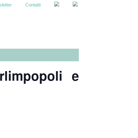
letter
Contatti
OPEN
SEARCH
BAR
limpopoli e