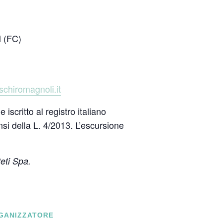
i (FC)
chiromagnoli.it
scritto al registro italiano
si della L. 4/2013. L’escursione
Reti Spa.
GANIZZATORE