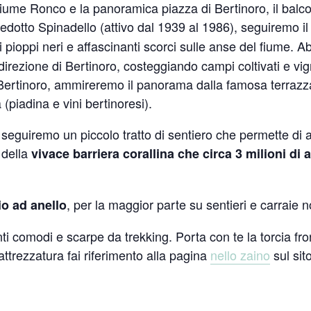
fiume Ronco e la panoramica piazza di Bertinoro, il ba
quedotto Spinadello (attivo dal 1939 al 1986), seguiremo i
i pioppi neri e affascinanti scorci sulle anse del fiume. 
rezione di Bertinoro, costeggiando campi coltivati e vigne
a Bertinoro, ammireremo il panorama dalla famosa terraz
(piadina e vini bertinoresi).
a, seguiremo un piccolo tratto di sentiero che permette di
 della
vivace barriera corallina che circa 3 milioni d
, per la maggior parte su sentieri e carraie n
io ad anello
i comodi e scarpe da trekking. Porta con te la torcia fron
’attrezzatura fai riferimento alla pagina
nello zaino
sul sit