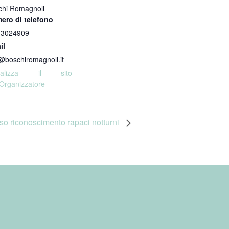
chi Romagnoli
ero di telefono
 3024909
il
@boschiromagnoli.it
sualizza il sito
'Organizzatore
so riconoscimento rapaci notturni