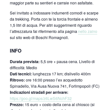
maggior parte su sentieri e carraie non asfaltate.
Sei invitato a indossare indumenti comodi e scarpe
da trekking. Porta con te la torcia frontale e almeno
1,5 litri di acqua. Per altri suggerimenti riguardo
l’attrezzatura fai riferimento alla pagina
nello zaino
sul sito web di Boschi Romagnoli.
INFO
Durata prevista:
5,5 ore + pausa cena. Livello di
difficoltà: Medio
Dati tecnici:
lunghezza 17 km; dislivello 400m
Ritrovo:
ore 16:00 presso l’ex acquedotto
Spinadello, Via Ausa Nuova 741, Forlimpopoli (FC)
Indicazioni stradali per arrivare:
https://goo.gl/maps/z6LwS6NchF32
Prezzo:
15 euro + costo della cena al chiosco (si