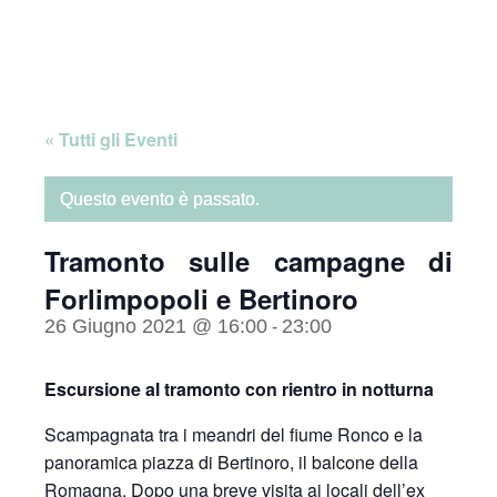
Skip
Home
to
content
« Tutti gli Eventi
Questo evento è passato.
Tramonto sulle campagne di
Forlimpopoli e Bertinoro
26 Giugno 2021 @ 16:00
23:00
-
Escursione al tramonto con rientro in notturna
Scampagnata tra i meandri del fiume Ronco e la
panoramica piazza di Bertinoro, il balcone della
Romagna. Dopo una breve visita ai locali dell’ex