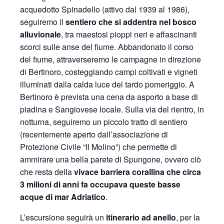
acquedotto Spinadello (attivo dal 1939 al 1986),
seguiremo il
sentiero che si addentra nel bosco
alluvionale
, tra maestosi pioppi neri e affascinanti
scorci sulle anse del fiume. Abbandonato il corso
del fiume, attraverseremo le campagne in direzione
di Bertinoro, costeggiando campi coltivati e vigneti
illuminati dalla calda luce del tardo pomeriggio. A
Bertinoro è prevista una cena da asporto a base di
piadina e Sangiovese locale. Sulla via del rientro, in
notturna, seguiremo un piccolo tratto di sentiero
(recentemente aperto dall’associazione di
Protezione Civile “Il Molino”) che permette di
ammirare una bella parete di Spungone, ovvero ciò
che resta della
vivace barriera corallina che circa
3 milioni di anni fa occupava queste basse
acque di mar Adriatico
.
L’escursione seguirà un
itinerario ad anello
, per la