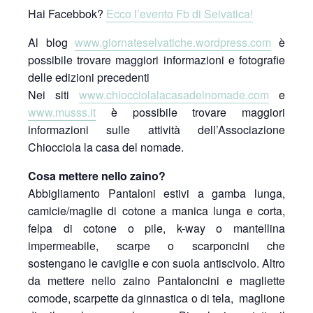
Hai Facebbok?
Ecco l’evento Fb di Selvatica!
Al blog
www.giornateselvatiche.wordpress.com
è
possibile trovare maggiori informazioni e fotografie
delle edizioni precedenti
Nei siti
www.chiocciolalacasadelnomade.com
e
www.musss.it
è possibile trovare maggiori
informazioni sulle attività dell’Associazione
Chiocciola la casa del nomade.
Cosa mettere nello zaino?
Abbigliamento Pantaloni estivi a gamba lunga,
camicie/maglie di cotone a manica lunga e corta,
felpa di cotone o pile, k-way o mantellina
impermeabile, scarpe o scarponcini che
sostengano le caviglie e con suola antiscivolo. Altro
da mettere nello zaino Pantaloncini e magliette
comode, scarpette da ginnastica o di tela, maglione