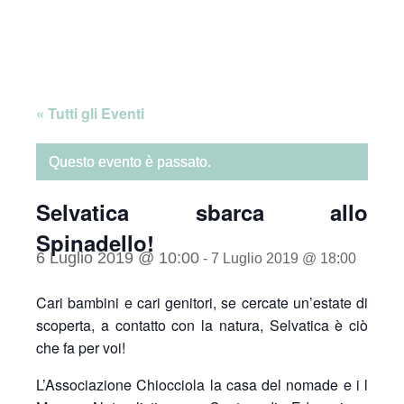
Skip
Home
to
content
« Tutti gli Eventi
Questo evento è passato.
Selvatica sbarca allo
Spinadello!
6 Luglio 2019 @ 10:00
-
7 Luglio 2019 @ 18:00
Cari bambini e cari genitori, se cercate un’estate di
scoperta, a contatto con la natura, Selvatica è ciò
che fa per voi!
L’Associazione Chiocciola la casa del nomade e i l