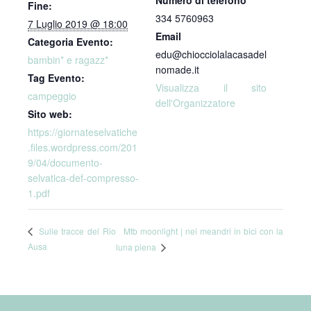
Numero di telefono
Fine:
334 5760963
7 Luglio 2019 @ 18:00
Email
Categoria Evento:
edu@chiocciolalacasadel
bambin* e ragazz*
nomade.it
Tag Evento:
Visualizza il sito
campeggio
dell'Organizzatore
Sito web:
https://giornateselvatiche
.files.wordpress.com/201
9/04/documento-
selvatica-def-compresso-
1.pdf
Mtb moonlight | nei meandri in bici con la
Sulle tracce del Rio
Ausa
luna piena