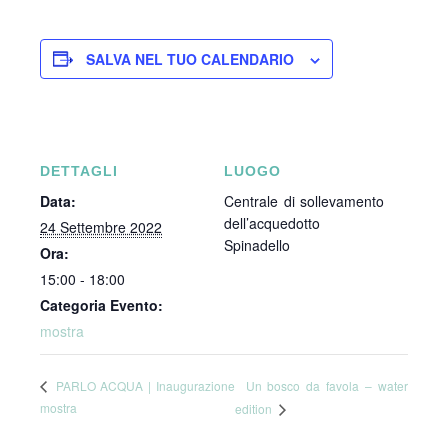
SALVA NEL TUO CALENDARIO
DETTAGLI
LUOGO
Data:
Centrale di sollevamento
dell’acquedotto
24 Settembre 2022
Spinadello
Ora:
15:00 - 18:00
Categoria Evento:
mostra
Un bosco da favola – water
PARLO ACQUA | Inaugurazione
mostra
edition