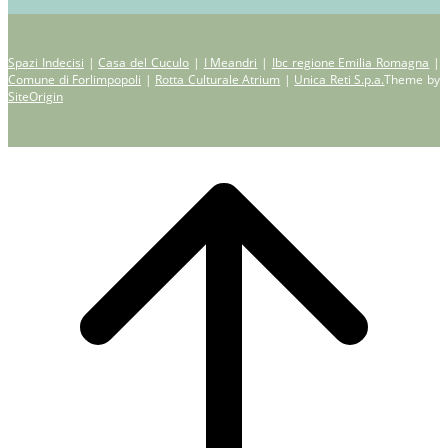
Spazi Indecisi
|
Casa del Cuculo
|
I Meandri
|
Ibc regione Emilia Romagna
|
Comune di Forlimpopoli
|
Rotta Culturale Atrium
|
Unica Reti S.p.a.
Theme by
SiteOrigin
Scroll
to
top