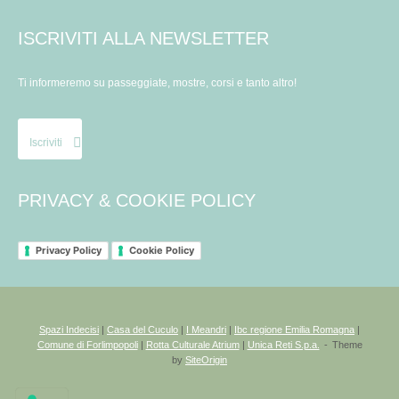
ISCRIVITI ALLA NEWSLETTER
Ti informeremo su passeggiate, mostre, corsi e tanto altro!
Iscriviti
PRIVACY & COOKIE POLICY
Privacy Policy
Cookie Policy
Spazi Indecisi
|
Casa del Cuculo
|
I Meandri
|
Ibc regione Emilia Romagna
|
Comune di Forlimpopoli
|
Rotta Culturale Atrium
|
Unica Reti S.p.a.
Theme
by
SiteOrigin