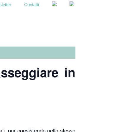
letter
Contatti
OPEN
SEARCH
BAR
asseggiare in
li, pur coesistendo nello stesso