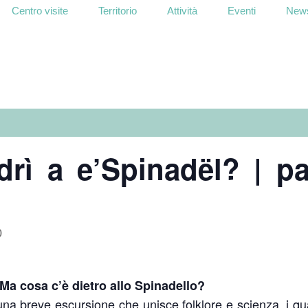
Centro visite
Territorio
Attività
Eventi
News
drì a e’Spinadël? | p
0
| Ma cosa c’è dietro allo Spinadello?
na breve escursione che unisce folklore e scienza, i qua