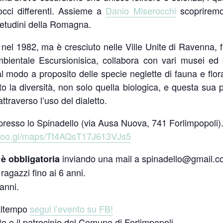
cci differenti. Assieme a
Danio Miserocchi
scopriremo 
uetudini della Romagna.
 nel 1982, ma è cresciuto nelle Ville Unite di Ravenna,
bientale Escursionisica, collabora con vari musei ed en
al modo a proposito delle specie neglette di fauna e flor
to la diversità, non solo quella biologica, e questa sua
 attraverso l’uso del dialetto.
resso lo Spinadello (via Ausa Nuova, 741 Forlimpopoli)
/goo.gl/maps/Tt4AQsT17J613VJs5
inviando una mail a spinadello@gmail.
è obbligatoria
ragazzi fino ai 6 anni.
 anni.
maltempo
segui l’evento su FB!
to e il patrocinio del Comune di Forlimpopoli.