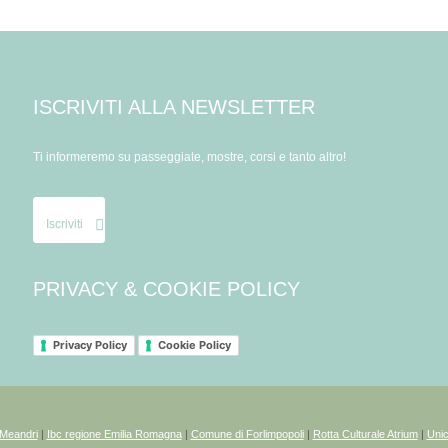
ISCRIVITI ALLA NEWSLETTER
Ti informeremo su passeggiate, mostre, corsi e tanto altro!
Iscriviti
PRIVACY & COOKIE POLICY
Privacy Policy
Cookie Policy
 Meandri
|
Ibc regione Emilia Romagna
|
Comune di Forlimpopoli
|
Rotta Culturale Atrium
|
Unic