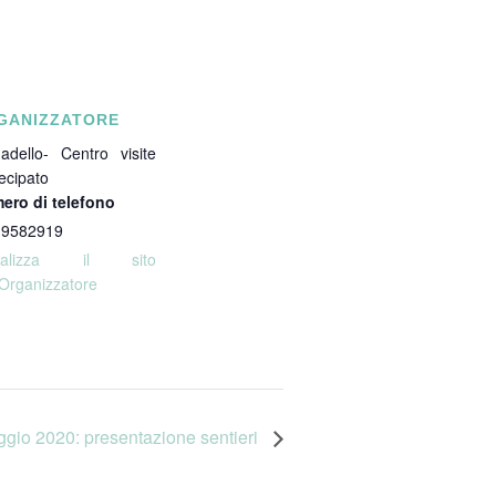
GANIZZATORE
adello- Centro visite
ecipato
ero di telefono
 9582919
sualizza il sito
'Organizzatore
gio 2020: presentazione sentieri