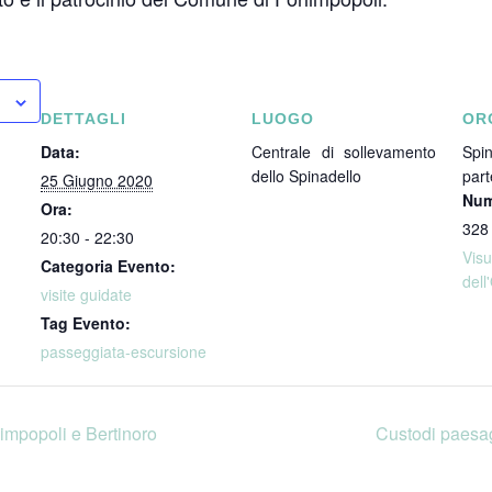
DETTAGLI
LUOGO
OR
Data:
Centrale di sollevamento
Spin
dello Spinadello
part
25 Giugno 2020
Num
Ora:
328
20:30 - 22:30
Vi
Categoria Evento:
dell
visite guidate
Tag Evento:
passeggiata-escursione
impopoli e Bertinoro
Custodi paesag