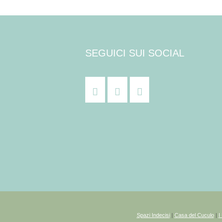
SEGUICI SUI SOCIAL
Spazi Indecisi
|
Casa del Cuculo
|
I