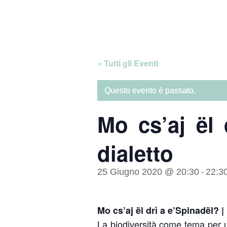
Skip
Home
to
content
« Tutti gli Eventi
Questo evento è passato.
Mo cs’aj ël 
dialetto
25 Giugno 2020 @ 20:30
22:3
-
Mo cs’aj ël drì a e’Spinadël? 
La biodiversità come tema per u