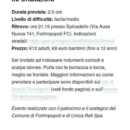
Durata prevista:
2,5 ore
Livello di difficoltà:
facile/medio
Ritrovo:
ore 21.15 presso Spinadello (Via Ausa
Nuova 741, Forlimpopoli FC). Indicazioni
stradali:
https://goo.gl/maps/jGAmRX56c5cDhr5x6
Prezzo:
€12 adulti, €8 euro bambini (fino a 12 anni)
Sei invitato ad indossare indumenti comodi e
scarpe idonee. Porta con te borraccia e torcia,
meglio se frontale. Maggiori informazioni su come
prenotare e partecipare sono disponibili sul
sito di
Boschi Romagnoli
(vedi fondo pagina) o sull’
evento
FB della passeggiata
.
Evento realizzato con il patrocinio e il sostegno del
Comune di Forlimpopoli e di Unica Reti Spa.