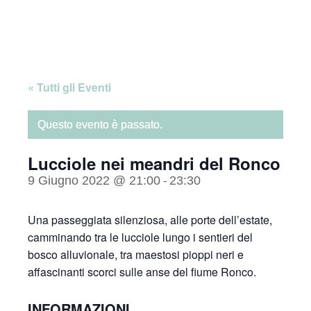
Skip
Home
to
content
« Tutti gli Eventi
Questo evento è passato.
Lucciole nei meandri del Ronco
9 Giugno 2022 @ 21:00
23:30
-
Una passeggiata silenziosa, alle porte dell’estate,
camminando tra le lucciole lungo i sentieri del
bosco alluvionale, tra maestosi pioppi neri e
affascinanti scorci sulle anse del fiume Ronco.
INFORMAZIONI