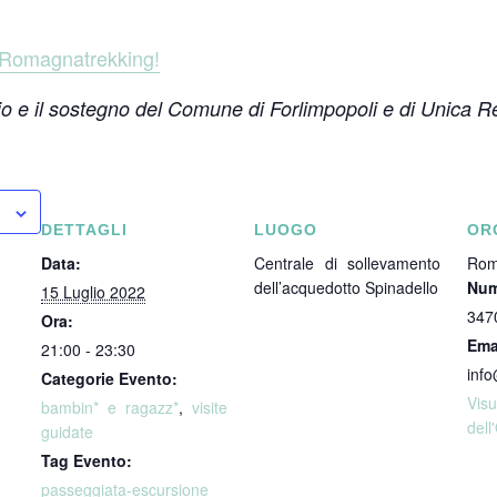
i Romagnatrekking!
nio e il sostegno del Comune di Forlimpopoli e di Unica R
DETTAGLI
LUOGO
OR
Data:
Centrale di sollevamento
Rom
dell’acquedotto Spinadello
Num
15 Luglio 2022
347
Ora:
Ema
21:00 - 23:30
info
Categorie Evento:
Vi
bambin* e ragazz*
,
visite
dell
guidate
Tag Evento:
passeggiata-escursione