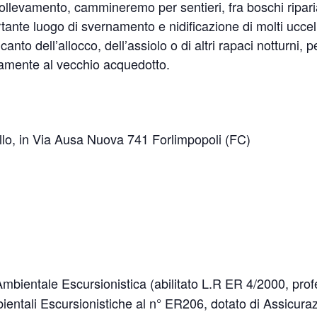
ollevamento, cammineremo per sentieri, fra boschi riparia
rtante luogo di svernamento e nidificazione di molti uccelli
anto dell’allocco, dell’assiolo o di altri rapaci notturni, p
vamente al vecchio acquedotto.
lo, in Via Ausa Nuova 741 Forlimpopoli (FC)
ientale Escursionistica (abilitato L.R ER 4/2000, profes
bientali Escursionistiche al n° ER206, dotato di Assicuraz