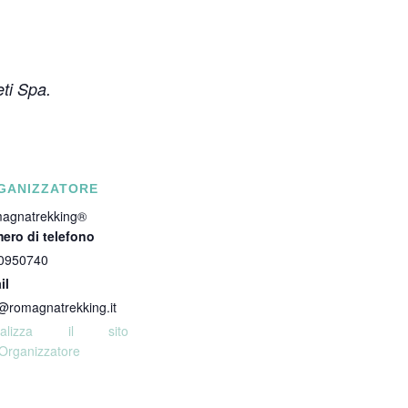
eti Spa.
GANIZZATORE
agnatrekking®
ero di telefono
0950740
il
@romagnatrekking.it
sualizza il sito
'Organizzatore