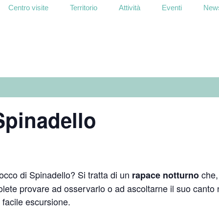
Centro visite
Territorio
Attività
Eventi
News
 Spinadello
locco di Spinadello? Si tratta di un
che,
rapace notturno
volete provare ad osservarlo o ad ascoltarne il suo canto n
 facile escursione.