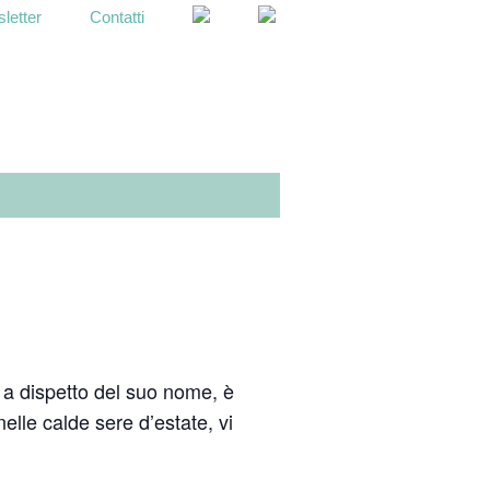
letter
Contatti
OPEN
SEARCH
BAR
 a dispetto del suo nome, è
elle calde sere d’estate, vi