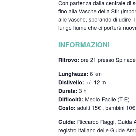
Con partenza dalla centrale di s
fino alla Vasche della Sfir (impo
alle vasche, sperando di udire il c
lungo fiume che ci porterà nuo
INFORMAZIONI
ore 21 presso Spinadel
Ritrovo:
6 km
Lunghezza:
+/- 12 m
Dislivello:
3 h
Durata:
Medio-Facile (T-E)
Difficoltà:
adulti 15€ , bambini 10€
Costo:
Riccardo Raggi, Guida Amb
Guida:
registro Italiano delle Guide Am